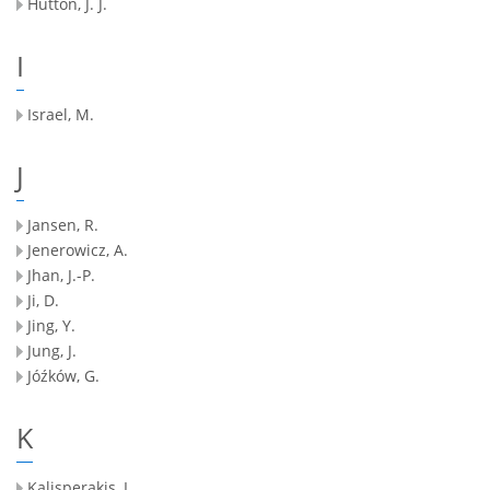
Hutton, J. J.
I
Israel, M.
J
Jansen, R.
Jenerowicz, A.
Jhan, J.-P.
Ji, D.
Jing, Y.
Jung, J.
Jóźków, G.
K
Kalisperakis, I.