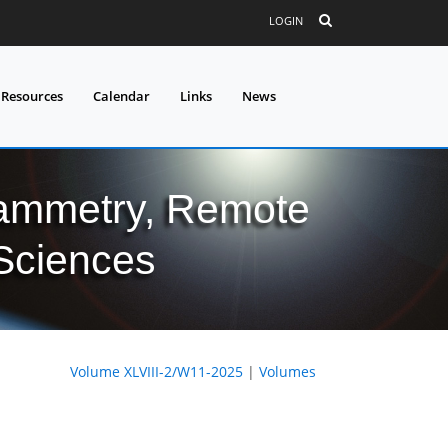
LOGIN
 Resources
Calendar
Links
News
grammetry, Remote
 Sciences
Volume XLVIII-2/W11-2025
|
Volumes