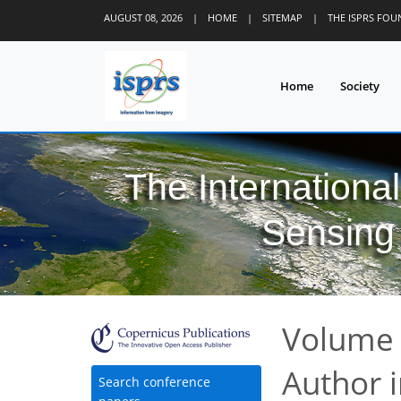
AUGUST 08, 2026
|
HOME
|
SITEMAP
|
THE ISPRS FO
Home
Society
The Internationa
Sensing 
Volume 
Author 
Search conference