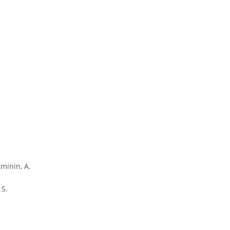
inin, A.
S.