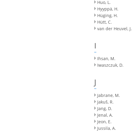
Huo, L.
Hyyppä, H.
Hüging, H.
Hütt, C.
van der Heuvel, J.
I
Ihsan, M.
Iwaszczuk, D.
J
Jabrane, M.
Jakuš, R.
Jang, D.
Jenal, A.
Jeon, E.
Jussila, A.