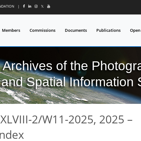
UNDATION
|
𝕏
Members
Commissions
Documents
Publications
Open
l Archives of the Photo
and Spatial Information
XLVIII-2/W11-2025, 2025 –
index