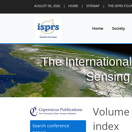
AUGUST 06, 2026
|
HOME
|
SITEMAP
|
THE ISPRS FO
Home
Society
The Internationa
Sensing 
Volume 
index
Search conference