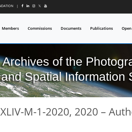
UNDATION
|
𝕏
Members
Commissions
Documents
Publications
Open
l Archives of the Photo
and Spatial Information
XLIV-M-1-2020, 2020 – Auth