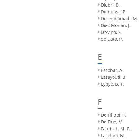
Djebri, B.
Don-onsa, P.
Dormohamadi, M.
Díaz Morlán, J.
D’Avino, S.
de Dato, P.
E
Escobar, A.
Essayouti, B.
Eybye, B. T.
F
De Filippi, F.
De Fino, M.
Fabris, L. M. F.
Facchini, M.