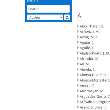
papers
A
Aboukhater, R.
Achenza, M.
Achig, M. C.
Aguiar, J.
Agulló, J.
Aladro-Prieto, J. M
Alcindor, M.
Ali, M.
Almela, I.
Alonso-Guzman, E
Alonso-Monasterio
Amore, R.
Andriasyan, M.
Arguedas Garro, C
Arévalo-Rodríguez,
Asencio Juncal, J.