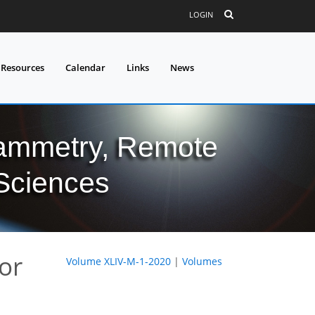
LOGIN
 Resources
Calendar
Links
News
grammetry, Remote
 Sciences
or
Volume XLIV-M-1-2020
|
Volumes