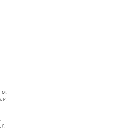
.
. M.
, P.
.
 F.